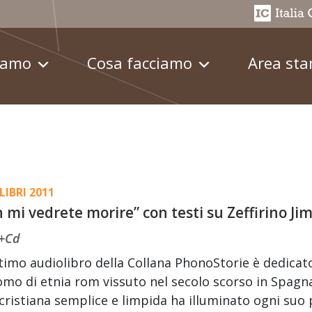
iamo
Cosa facciamo
Area st
LIBRI 2011
 mi vedrete morire” con testi su Zeffirino Ji
o+Cd
ttimo audiolibro della Collana PhonoStorie è dedicato 
mo di etnia rom vissuto nel secolo scorso in Spagna,
cristiana semplice e limpida ha illuminato ogni suo p