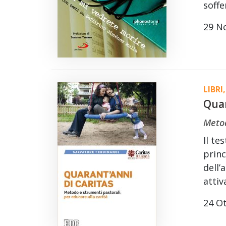
soffe
29 N
LIBRI
,
Quar
Metod
Il te
princ
dell’
attiv
24 O