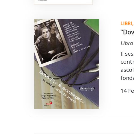
LIBRI
,
“Dov
Libro
Il se
contr
ascol
fond
14 F