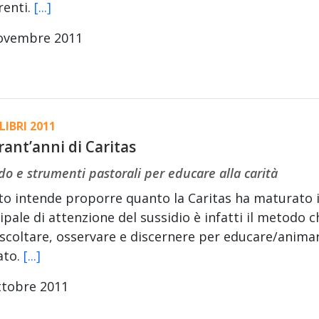
renti.
[...]
ovembre 2011
LIBRI 2011
ant’anni di Caritas
o e strumenti pastorali per educare alla carità
sto intende proporre quanto la Caritas ha maturato 
ipale di attenzione del sussidio è infatti il metodo c
ascoltare, osservare e discernere per educare/animare
ato.
[...]
ttobre 2011