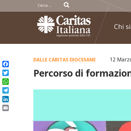
Ricerca
per:
Chi s
Skip
12 Marz
DALLE CARITAS DIOCESANE
to
Percorso di formazion
Facebook
content
Twitter
WhatsApp
Telegram
LinkedIn
Email