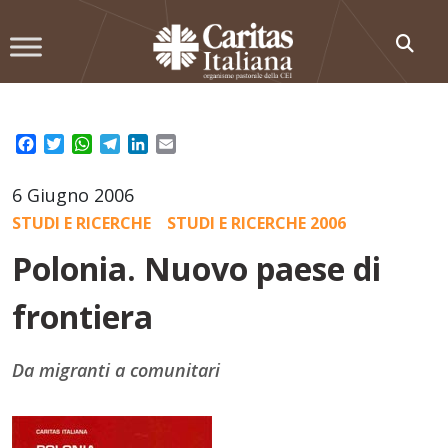
Skip
to
content
Facebook
Twitter
WhatsApp
Telegram
LinkedIn
Email
6 Giugno 2006
STUDI E RICERCHE
STUDI E RICERCHE 2006
Polonia. Nuovo paese di
frontiera
Da migranti a comunitari