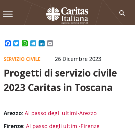
Skip
to
content
Facebook
Twitter
WhatsApp
Telegram
LinkedIn
Email
26 Dicembre 2023
SERVIZIO CIVILE
Progetti di servizio civile
2023 Caritas in Toscana
Arezzo
:
Al passo degli ultimi-Arezzo
Firenze
:
Al passo degli ultimi-Firenze