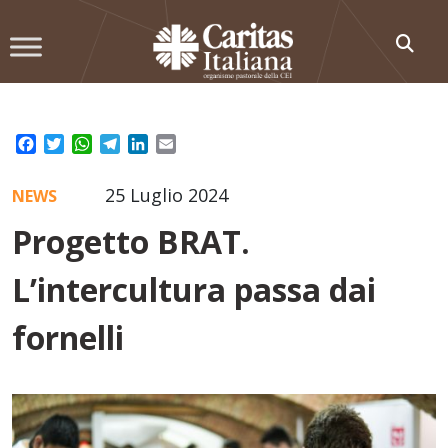
Skip
to
content
Facebook
Twitter
WhatsApp
Telegram
LinkedIn
Email
25 Luglio 2024
NEWS
Progetto BRAT.
L’intercultura passa dai
fornelli