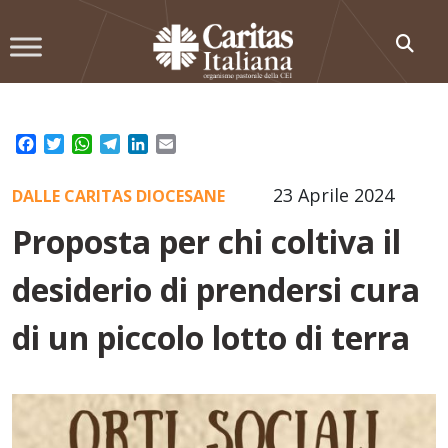
Skip
to
content
Facebook
Twitter
WhatsApp
Telegram
LinkedIn
Email
23 Aprile 2024
DALLE CARITAS DIOCESANE
Proposta per chi coltiva il
desiderio di prendersi cura
di un piccolo lotto di terra