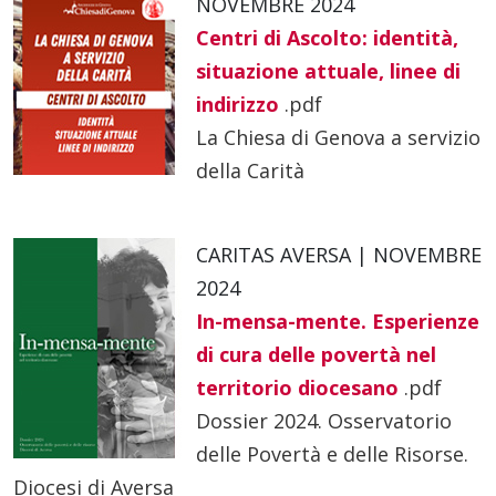
NOVEMBRE 2024
Centri di Ascolto: identità,
situazione attuale, linee di
indirizzo
.pdf
La Chiesa di Genova a servizio
della Carità
CARITAS AVERSA | NOVEMBRE
2024
In-mensa-mente. Esperienze
di cura delle povertà nel
territorio diocesano
.pdf
Dossier 2024. Osservatorio
delle Povertà e delle Risorse.
Diocesi di Aversa