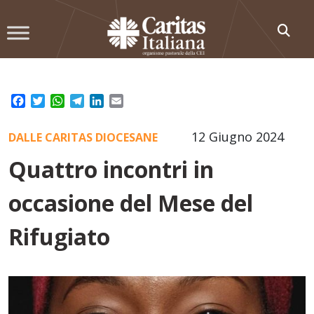
Skip
to
content
Facebook
Twitter
WhatsApp
Telegram
LinkedIn
Email
12 Giugno 2024
DALLE CARITAS DIOCESANE
Quattro incontri in
occasione del Mese del
Rifugiato