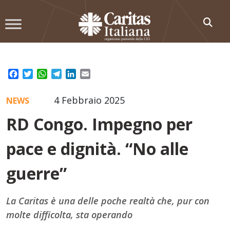
Skip
to
content
Facebook
Twitter
WhatsApp
Telegram
LinkedIn
Email
4 Febbraio 2025
NEWS
RD Congo. Impegno per
pace e dignità. “No alle
guerre”
La Caritas è una delle poche realtà che, pur con
molte difficolta, sta operando