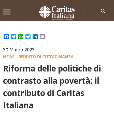
Skip
to
content
Facebook
Twitter
WhatsApp
Telegram
LinkedIn
Email
30 Marzo 2023
NEWS
REDDITO DI CITTADINANZA
Riforma delle politiche di
contrasto alla povertà: il
contributo di Caritas
Italiana