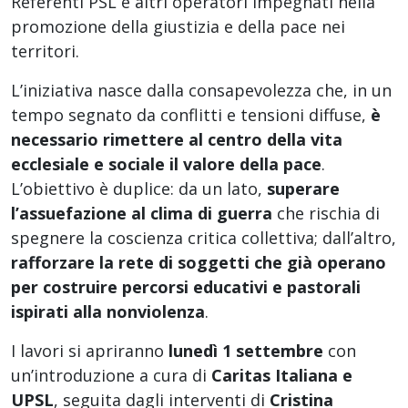
Referenti PSL e altri operatori impegnati nella
promozione della giustizia e della pace nei
territori.
L’iniziativa nasce dalla consapevolezza che, in un
tempo segnato da conflitti e tensioni diffuse,
è
necessario rimettere al centro della vita
ecclesiale e sociale il valore della pace
.
L’obiettivo è duplice: da un lato,
superare
l’assuefazione al clima di guerra
che rischia di
spegnere la coscienza critica collettiva; dall’altro,
rafforzare la rete di soggetti che già operano
per costruire percorsi educativi e pastorali
ispirati alla nonviolenza
.
I lavori si apriranno
lunedì 1 settembre
con
un’introduzione a cura di
Caritas Italiana e
UPSL
, seguita dagli interventi di
Cristina