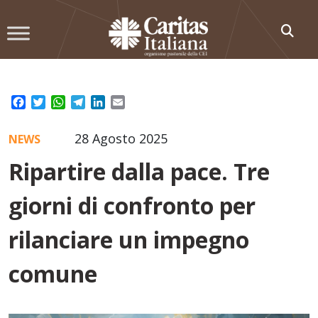
Skip
to
content
Facebook
Twitter
WhatsApp
Telegram
LinkedIn
Email
28 Agosto 2025
NEWS
Ripartire dalla pace. Tre
giorni di confronto per
rilanciare un impegno
comune