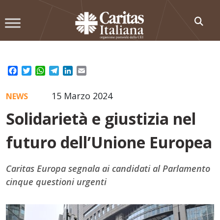
Skip
to
content
Facebook
Twitter
WhatsApp
Telegram
LinkedIn
Email
15 Marzo 2024
NEWS
Solidarietà e giustizia nel
futuro dell’Unione Europea
Caritas Europa segnala ai candidati al Parlamento
cinque questioni urgenti