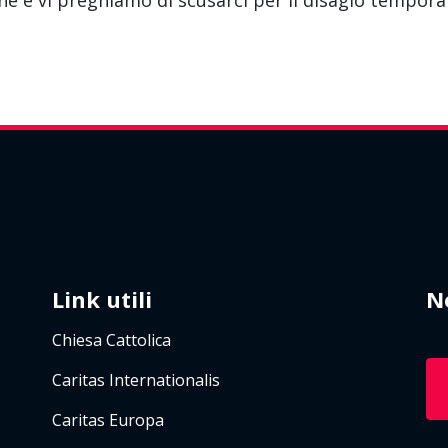
e e vi preghiamo di scusarci per il disagio tempora
Link utili
N
Chiesa Cattolica
Caritas Internationalis
Caritas Europa