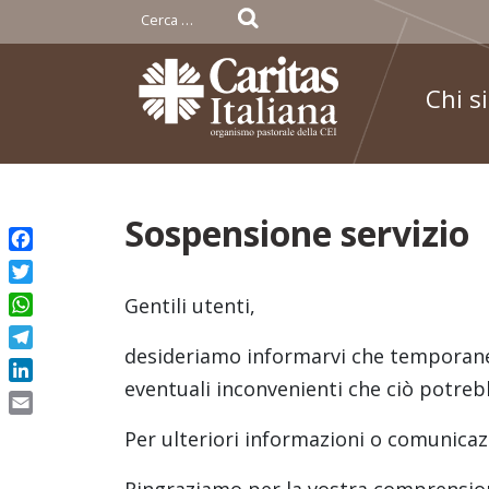
Ricerca
per:
Chi s
Skip
Sospensione servizio
to
Facebook
content
Twitter
Gentili utenti,
WhatsApp
desideriamo informarvi che temporanea
Telegram
eventuali inconvenienti che ciò potreb
LinkedIn
Email
Per ulteriori informazioni o comunicazi