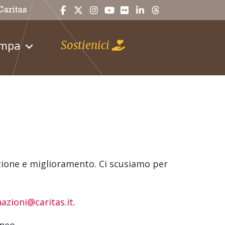
ampa
Sostienici
zione e miglioramento. Ci scusiamo per
azioni@caritas.it
.