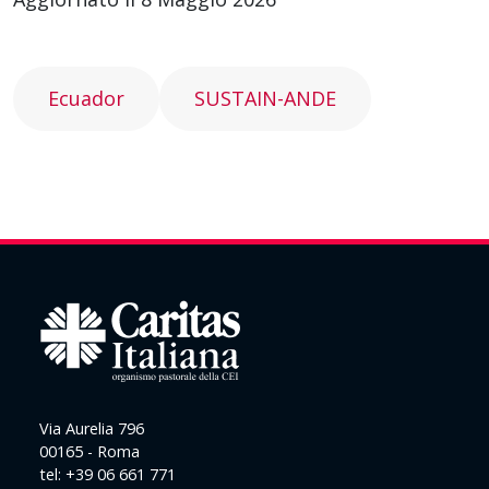
Ecuador
SUSTAIN-ANDE
Via Aurelia 796
00165 - Roma
tel: +39 06 661 771