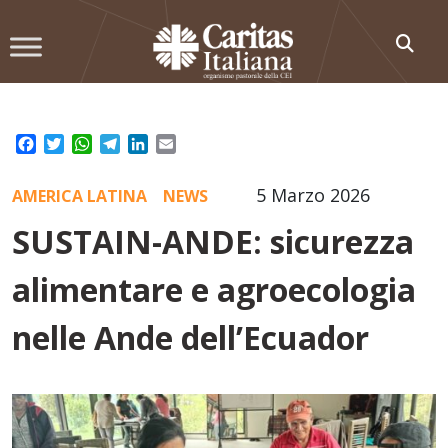
Skip
to
content
Facebook
Twitter
WhatsApp
Telegram
LinkedIn
Email
5 Marzo 2026
AMERICA LATINA
NEWS
SUSTAIN-ANDE: sicurezza
alimentare e agroecologia
nelle Ande dell’Ecuador