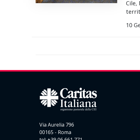
Cile,
terri
10 G
Via Aurelia 796
00165 - Roma
tel: +39 06 661 771