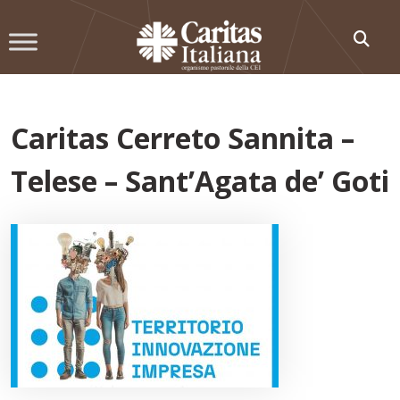
Skip
to
content
Caritas Cerreto Sannita –
Telese – Sant’Agata de’ Goti