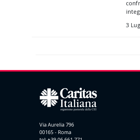
confr
integ
3 Lug
Via Aurelia 796
00165 - Roma
tel: +39 06 661 771