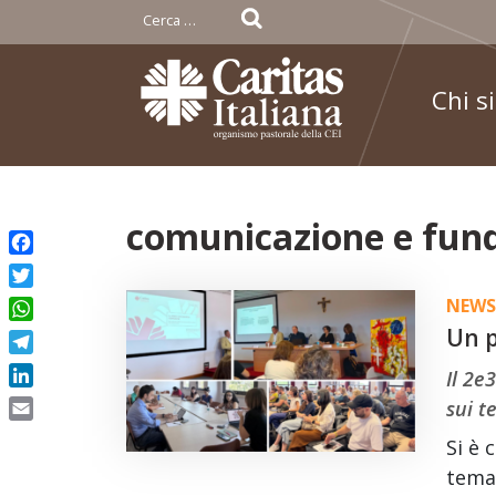
Ricerca
per:
Chi s
Skip
comunicazione e fund
to
Facebook
content
Twitter
NEWS
WhatsApp
Un p
Telegram
Il 2e
LinkedIn
sui t
Email
Si è 
tema 