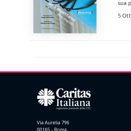
sua p
5 Ot
Via Aurelia 796
00165 - Roma