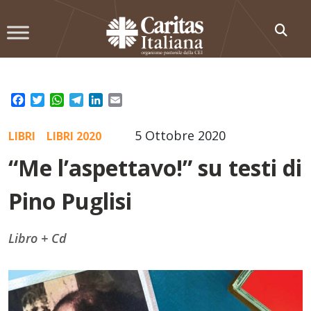
Skip
to
content
Facebook
Twitter
WhatsApp
Telegram
LinkedIn
Email
5 Ottobre 2020
LIBRI
LIBRI 2020
“Me l’aspettavo!” su testi di
Pino Puglisi
Libro + Cd