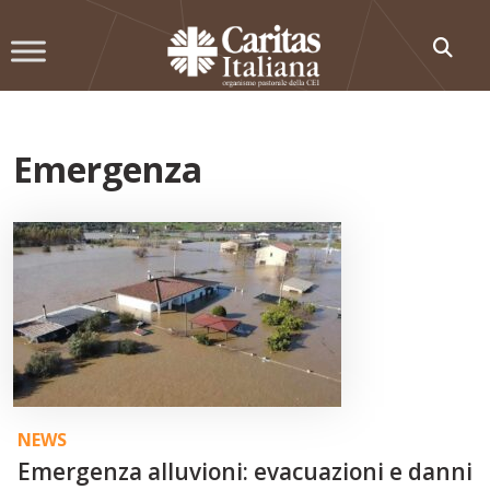
Skip
to
content
Emergenza
NEWS
Emergenza alluvioni: evacuazioni e danni