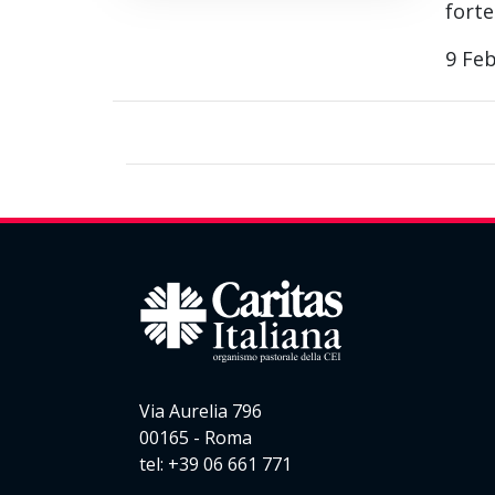
fort
9 Fe
Via Aurelia 796
00165 - Roma
tel: +39 06 661 771