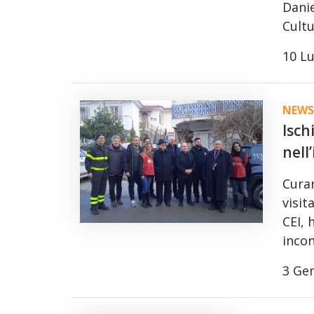
Danie
Cult
10 Lu
NEWS
Isch
nell’
Curar
visit
CEI, 
inco
3 Ge