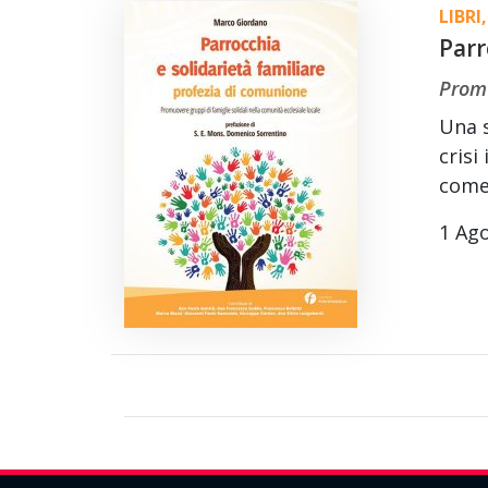
LIBRI
,
Parr
Promu
Una s
crisi
come 
1 Ag