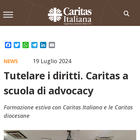
Skip
to
content
Facebook
Twitter
WhatsApp
Telegram
LinkedIn
Email
19 Luglio 2024
NEWS
Tutelare i diritti. Caritas a
scuola di advocacy
Formazione estiva con Caritas Italiana e le Caritas
diocesane