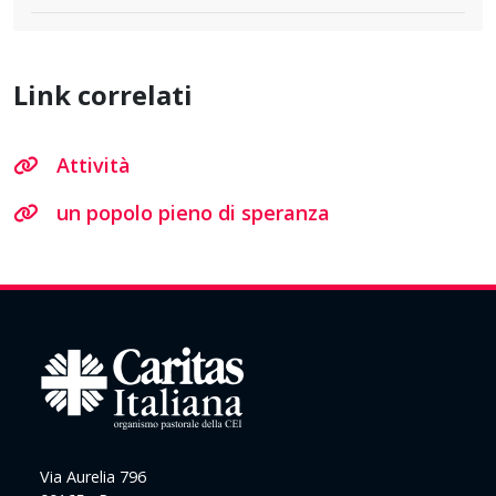
Link correlati
Attività
un popolo pieno di speranza
Via Aurelia 796