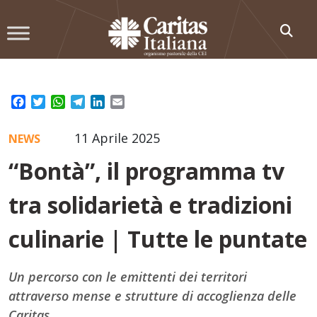
Skip
to
content
Facebook
Twitter
WhatsApp
Telegram
LinkedIn
Email
11 Aprile 2025
NEWS
“Bontà”, il programma tv
tra solidarietà e tradizioni
culinarie | Tutte le puntate
Un percorso con le emittenti dei territori
attraverso mense e strutture di accoglienza delle
Caritas