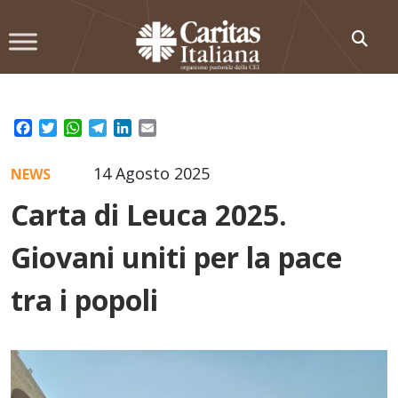
Skip
to
content
Facebook
Twitter
WhatsApp
Telegram
LinkedIn
Email
14 Agosto 2025
NEWS
Carta di Leuca 2025.
Giovani uniti per la pace
tra i popoli