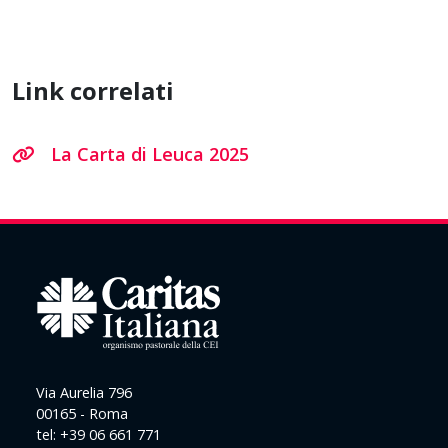
Link correlati
La Carta di Leuca 2025
Via Aurelia 796
00165 - Roma
tel: +39 06 661 771