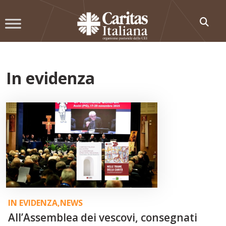
Skip
to
content
In evidenza
IN EVIDENZA
,
NEWS
All’Assemblea dei vescovi, consegnati