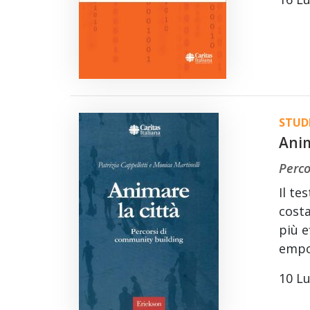
STUDI
Anim
Perco
Il te
costa
più e
empo
10 Lu