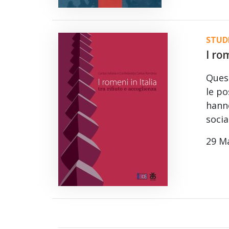
STUDI
I ro
Quest
le po
hanno
socia
29 M