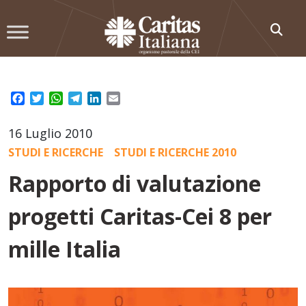
Skip
to
content
Facebook
Twitter
WhatsApp
Telegram
LinkedIn
Email
16 Luglio 2010
STUDI E RICERCHE
STUDI E RICERCHE 2010
Rapporto di valutazione
progetti Caritas-Cei 8 per
mille Italia