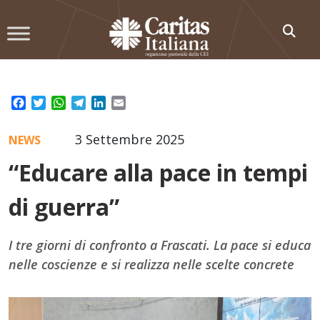
Skip
to
content
Facebook
Twitter
WhatsApp
Telegram
LinkedIn
Email
3 Settembre 2025
NEWS
“Educare alla pace in tempi
di guerra”
I tre giorni di confronto a Frascati. La pace si educa
nelle coscienze e si realizza nelle scelte concrete