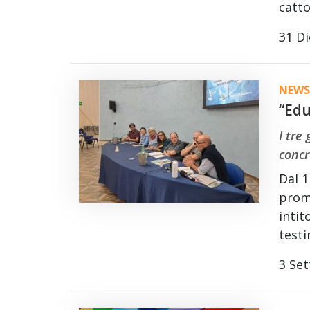
catto
31 D
NEWS
“Edu
I tre
concr
Dal 1
promo
intit
test
3 Se