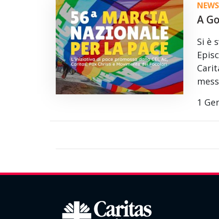
NEWS
A Go
Si è 
Episc
Carit
mess
1 Ge