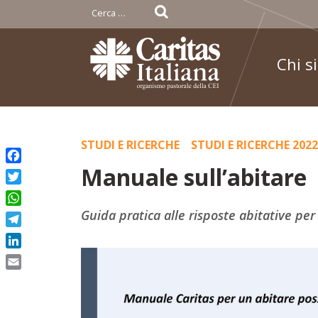
Ricerca
per:
Chi s
Skip
STUDI E RICERCHE
STUDI E RICERCHE 2022
to
Manuale sull’abitare
Facebook
content
Twitter
WhatsApp
Guida pratica alle risposte abitative per 
Telegram
LinkedIn
Email