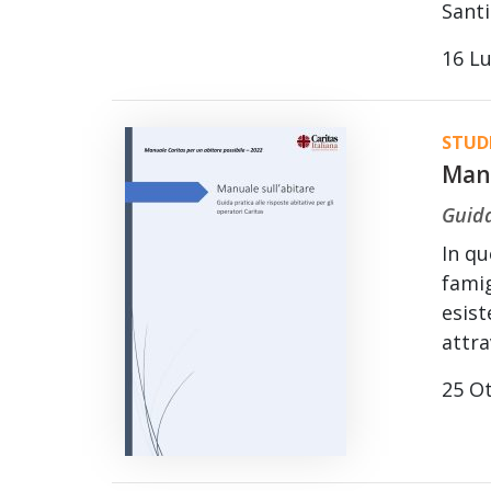
Santi
16 Lu
STUDI
Manu
Guida
In qu
famig
esist
attra
25 O