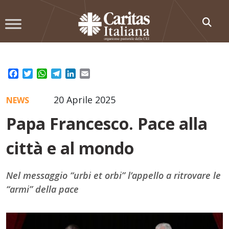
Skip
to
content
Facebook
Twitter
WhatsApp
Telegram
LinkedIn
Email
20 Aprile 2025
NEWS
Papa Francesco. Pace alla
città e al mondo
Nel messaggio “urbi et orbi” l’appello a ritrovare le
“armi” della pace