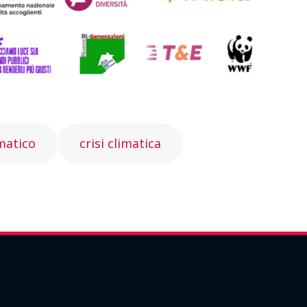
matico
crisi climatica