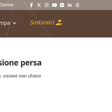
ampa
Sostienici
asione persa
a, visione non chiara