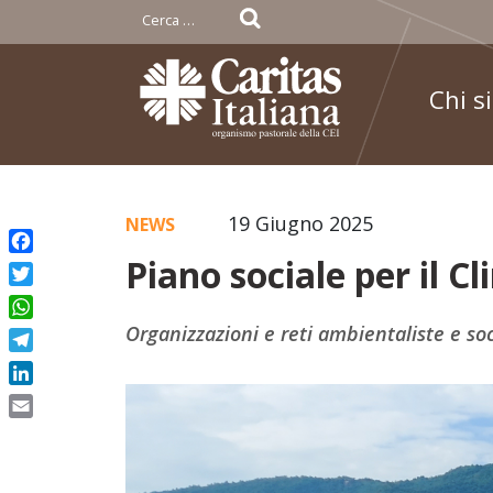
Ricerca
per:
Chi s
Skip
19 Giugno 2025
NEWS
to
Piano sociale per il C
Facebook
content
Twitter
WhatsApp
Organizzazioni e reti ambientaliste e so
Telegram
LinkedIn
Email