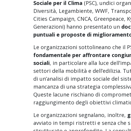
Sociale per il Clima
(PSC), undici organ
Diversità, Legambiente, WWF, Transpor
Cities Campaign, CNCA, Greenpeace, K
Generazioni) hanno presentato un
doc
puntuali e proposte di miglioramento
Le organizzazioni sottolineano che il
fondamentale per affrontare congiunt
sociali
, in particolare alla luce dell’i
settori della mobilità e dell’edilizia. 
di un’analisi di impatto sociale del si
mancanza di una strategia complessiva
Queste lacune rischiano di comprometter
raggiungimento degli obiettivi climatici
Le organizzazioni segnalano, inoltre,
g
avviato in tempi ristretti e senza che s
strutturato e approfondito. La consult