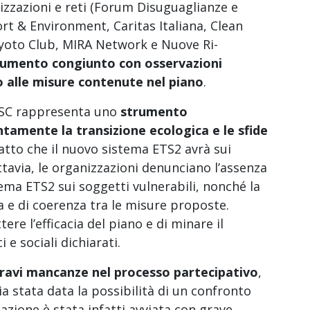
izzazioni e reti (Forum Disuguaglianze e
t & Environment, Caritas Italiana, Clean
yoto Club, MIRA Network e Nuove Ri-
umento congiunto con osservazioni
 alle misure contenute nel piano
.
 PSC rappresenta uno
strumento
amente la transizione ecologica e le sfide
mpatto che il nuovo sistema ETS2 avrà sui
Tuttavia, le organizzazioni denunciano l’assenza
stema ETS2 sui soggetti vulnerabili, nonché la
 e di coerenza tra le misure proposte.
e l’efficacia del piano e di minare il
 e sociali dichiarati.
ravi mancanze nel processo partecipativo
,
ia stata data la possibilità di un confronto
azione è stata infatti avviata con grave