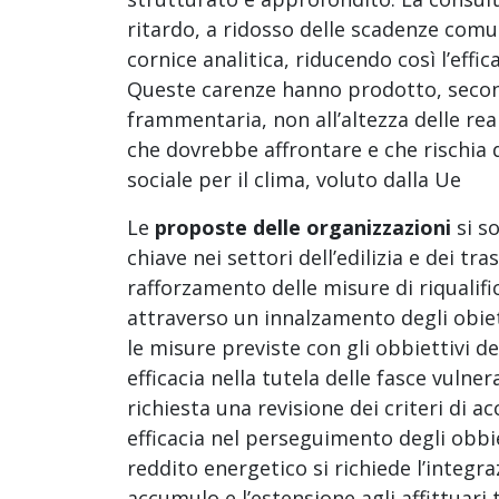
ritardo, a ridosso delle scadenze comu
cornice analitica, riducendo così l’effic
Queste carenze hanno prodotto, second
frammentaria, non all’altezza delle real
che dovrebbe affrontare e che rischia 
sociale per il clima, voluto dalla Ue
Le
proposte delle organizzazioni
si s
chiave nei settori dell’edilizia e dei tra
rafforzamento delle misure di riqualifi
attraverso un innalzamento degli obiet
le misure previste con gli obbiettivi 
efficacia nella tutela delle fasce vulne
richiesta una revisione dei criteri di a
efficacia nel perseguimento degli obbi
reddito energetico si richiede l’integra
accumulo e l’estensione agli affittuari t