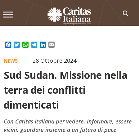
Skip
to
content
Facebook
Twitter
WhatsApp
Telegram
LinkedIn
Email
28 Ottobre 2024
NEWS
Sud Sudan. Missione nella
terra dei conflitti
dimenticati
Con Caritas Italiana per vedere, informare, essere
vicini, guardare insieme a un futuro di pace