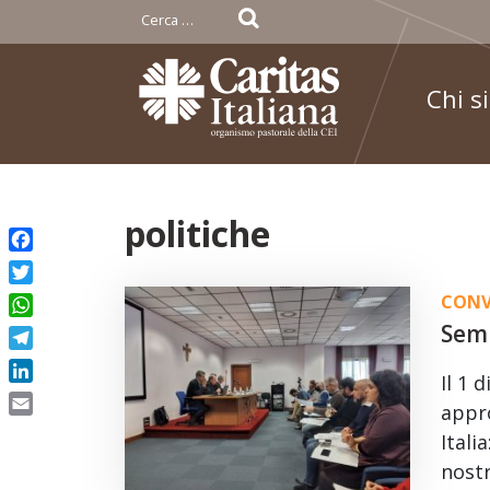
Ricerca
per:
Chi s
Skip
politiche
to
Facebook
content
Twitter
CONV
WhatsApp
Semi
Telegram
Il 1 
LinkedIn
appro
Email
Itali
nost