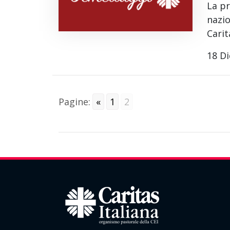
La pr
nazio
Carit
18 D
Pagine:
«
1
2