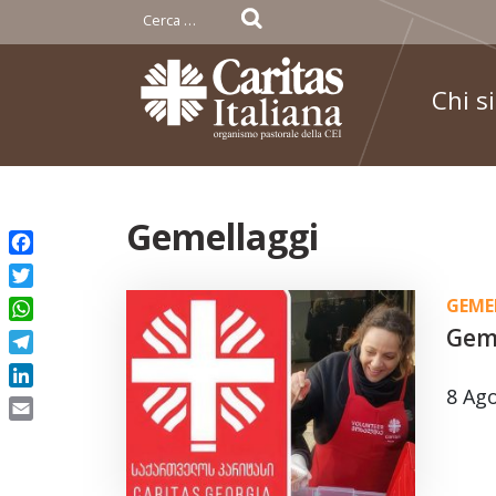
Ricerca
per:
Chi s
Skip
Gemellaggi
to
Facebook
content
Twitter
GEME
WhatsApp
Geme
Telegram
8 Ag
LinkedIn
Email