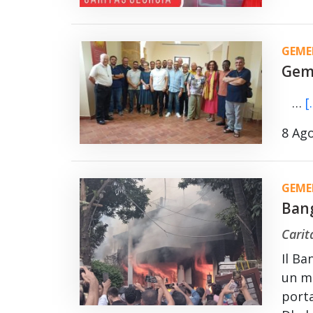
GEME
Geme
…
[.
8 Ag
GEME
Bang
Carit
Il Ba
un me
porta