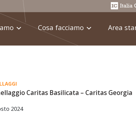
iamo
Cosa facciamo
Area st
LLAGGI
llaggio Caritas Basilicata – Caritas Georgia
osto 2024