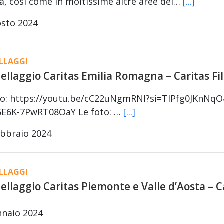
, così come in moltissime altre aree del…
[...]
osto 2024
LLAGGI
llaggio Caritas Emilia Romagna – Caritas Fi
deo: https://youtu.be/cC22uNgmRNI?si=TlPfg0JKnNqO
6E6K-7PwRT08OaY Le foto: …
[...]
ebbraio 2024
LLAGGI
llaggio Caritas Piemonte e Valle d’Aosta – C
nnaio 2024