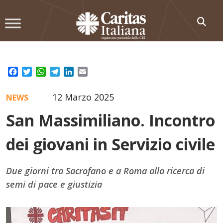
Skip
to
content
Facebook
Twitter
WhatsApp
Telegram
LinkedIn
Email
12 Marzo 2025
NEWS
San Massimiliano. Incontro
dei giovani in Servizio civile
Due giorni tra Sacrofano e a Roma alla ricerca di
semi di pace e giustizia