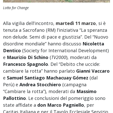
Lotta for Change
Alla vigilia dell’incontro,
martedì 11 marzo
, si è
tenuta a Sacrofano (RM) l’iniziativa “La speranza
non delude. Semi di pace e giustizia”. Del “Nuovo
disordine mondiale” hanno discusso
Nicoletta
Dentico
(Society for International Development)
e
Maurizio Di Schino
(
TV2000
), moderati da
Francesco Spagnolo
. Del “Debito che uccide:
cambiare la rotta” hanno parlato
Gianni Vaccaro
e
Samuel Santiago Machacuay Gómez
(dal
Perù) e
Andrea Stocchiero
(campagna
“Cambiare la rotta”), moderati da
Massimo
Pallottino
. Le conclusioni del pomeriggio sono
state affidate a
don Marco Pagniello
, per
Caritas Italiana e per il Tavolo Ecclesiale Servizio